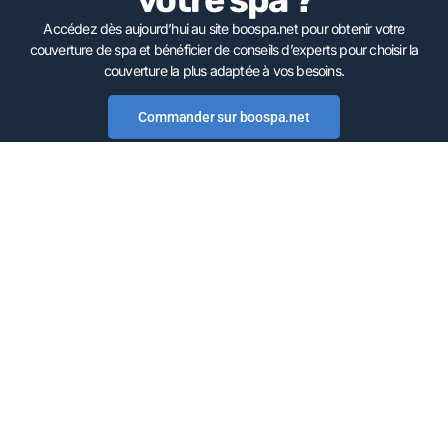
Accédez dès aujourd’hui au site boospa.net pour obtenir votre
couverture de spa et bénéficier de conseils d’experts pour choisir la
couverture la plus adaptée à vos besoins.
Commander sur boospa.net
Couverturespa.com est spécialisé dans la conception et la fabrication de
couvertures de spas sur mesure depuis 15 ans. Nous proposons des
solutions adaptées aux particuliers et aux professionnels dans toute
l’Europe.