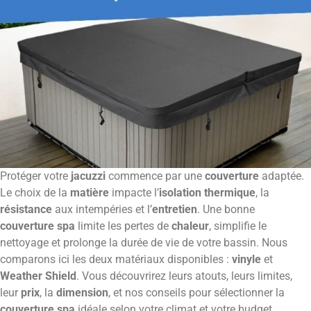
Protéger votre
jacuzzi
commence par une
couverture
adaptée.
Le choix de la
matière
impacte l’
isolation thermique
, la
résistance
aux intempéries et l’
entretien
. Une bonne
couverture spa
limite les pertes de
chaleur
, simplifie le
nettoyage et prolonge la durée de vie de votre bassin. Nous
comparons ici les deux matériaux disponibles :
vinyle
et
Weather Shield
. Vous découvrirez leurs atouts, leurs limites,
leur
prix
, la
dimension
, et nos conseils pour sélectionner la
couverture spa
idéale selon votre climat et votre budget.